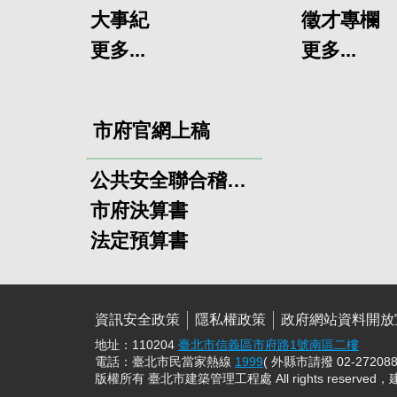
大事紀
徵才專欄
更多...
更多...
市府官網上稿
公共安全聯合稽查小組
市府決算書
法定預算書
資訊安全政策
隱私權政策
政府網站資料開放
地址：110204
臺北市信義區市府路1號南區二樓
電話：臺北市民當家熱線
1999
( 外縣市請撥 02-272088
版權所有 臺北市建築管理工程處 All rights reserved