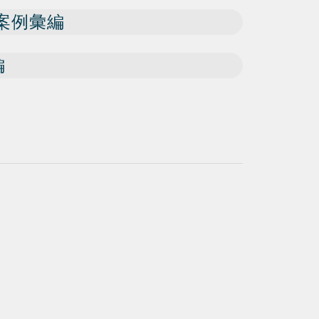
畫案例彙編
編