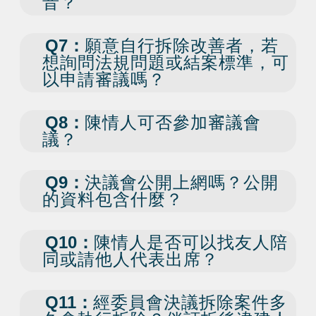
音？
Q7：
願意自行拆除改善者，若
想詢問法規問題或結案標準，可
以申請審議嗎？
Q8：
陳情人可否參加審議會
議？
Q9：
決議會公開上網嗎？公開
的資料包含什麼？
Q10：
陳情人是否可以找友人陪
同或請他人代表出席？
Q11：
經委員會決議拆除案件多