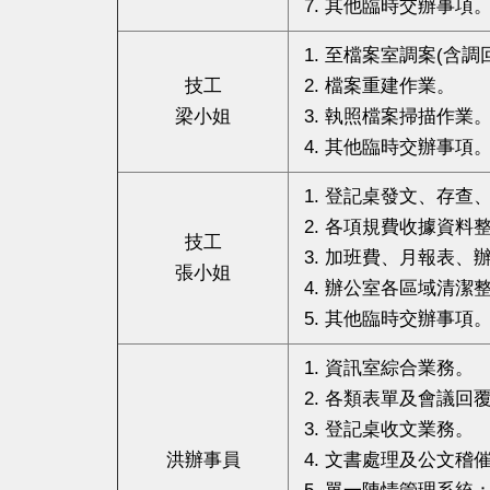
其他臨時交辦事項
至檔案室調案(含調
技工
檔案重建作業。
梁小姐
執照檔案掃描作業
其他臨時交辦事項
登記桌發文、存查
各項規費收據資料整
技工
加班費、月報表、
張小姐
辦公室各區域清潔
其他臨時交辦事項
資訊室綜合業務。
各類表單及會議回
登記桌收文業務。
洪辦事員
文書處理及公文稽