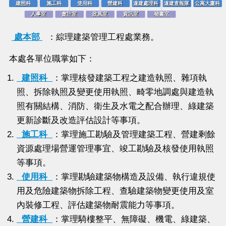
建照科
施工科
使用科
營建科
違建處理科
違建查報隊
公寓大廈科
建照科
施工科
使用科
營建科
違建處理科
違建查報隊
公寓大廈科
人事室
會計室
政風室
資訊室
秘書室
人事室
會計室
政風室
資訊室
秘書室
處本部
：綜理建築管理工程處業務。
本處各單位職掌如下：
建照科
：掌理核發建築工程之建造執照、雜項執
照、拆除執照及變更使用執照、畸零地調處與建造執
照有關結構、消防、衛生及水電之配合辦理、綠建築
更新診斷及改造評估設計等事項。
施工科
：掌理施工勘驗及管理建築工程、營建剩餘
資源處理場營運管理事宜、竣工勘驗及核發使用執照
等事項。
使用科
：掌理勘驗建築物構造及設備、執行違規使
用及危險建築物拆除工程、查驗建築物變更使用及室
內裝修工程、評估建築物耐震能力等事項。
營建科
：掌理騎樓整平、無障礙、機電、綠建築、