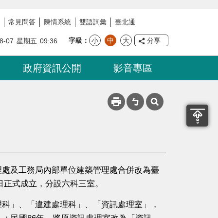
常見問答
陳情系統
雙語詞彙
臺北通
字級
小
中
大
分享
8-07
星期五
09:36
政府資訊公開
影音專區
處及工務局內部單位建築管理處合併改為臺
月1日正式成立，分設六科三室。
科」、「違建處理科」、「資訊處理室」，