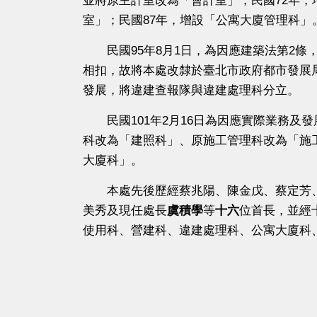
並將原主計室改為「會計室」；民國72年，
室」；民國87年，增設「公寓大廈管理科」
民國95年8月1日，為因應建築法第2條
相扣，故將本處改隸於臺北市政府都市發展
發展，將違建查報隊與違建處理科分立。
民國101年2月16日為因應實際業務及
科改為「建照科」、原施工管理科改為「施
大廈科」。
本處先後歷經蔡兆陽、陳金戊、蔡定芳、
美秀及現任處長
虞積學
等
十六
位首長，並經
使用科、營建科、違建處理科、公寓大廈科