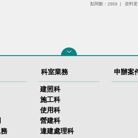
點閱數：
資料更
2959
科室業務
申辦案
建照科
施工科
使用科
欄
營建科
服務
違建處理科