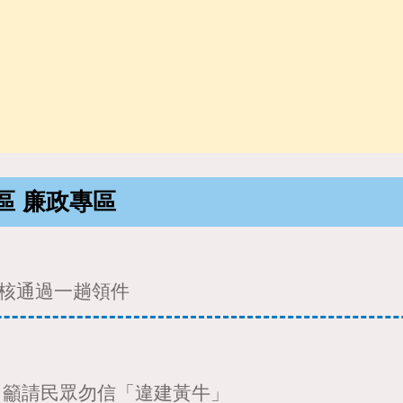
區
廉政專區
核通過一趟領件
 籲請民眾勿信「違建黃牛」