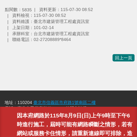
點閱數：
資料更新：115-07-30 08:52
5835
資料檢視：115-07-30 08:52
資料維護：臺北市建築管理工程處資訊室
上架日期：101-02-14
承辦科室：台北市建築管理工程處資訊室
聯絡電話：02-27208889*8464
回上一頁
地址：110204
臺北市信義區市府路1號南區二樓
電話：臺北市民當家熱線
1999
( 外縣市請撥 02-27208889 )
版權所有 臺北市建築管理工程處 All rights reserved，建議解析
因本府網路於115年8月9日(日)上午9時至下午6
度 1024*768以上
時進行施工，屆時可能有網路瞬斷之情形，若有
網站或服務卡住情形，請重新連線即可排除，造