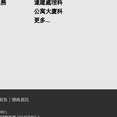
服務
違建處理科
公寓大廈科
更多...
宣告
聯絡資訊
89 )