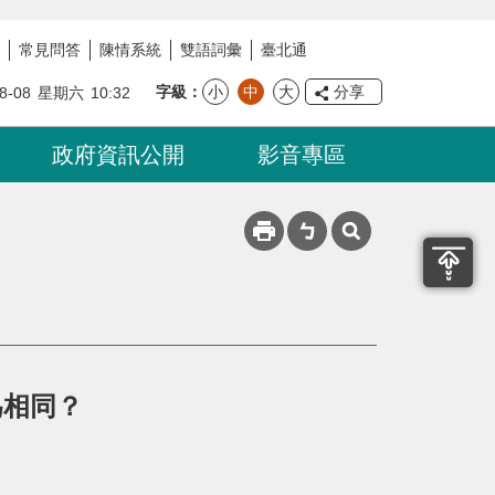
常見問答
陳情系統
雙語詞彙
臺北通
字級
小
中
大
分享
8-08
星期六
10:32
政府資訊公開
影音專區
為相同？