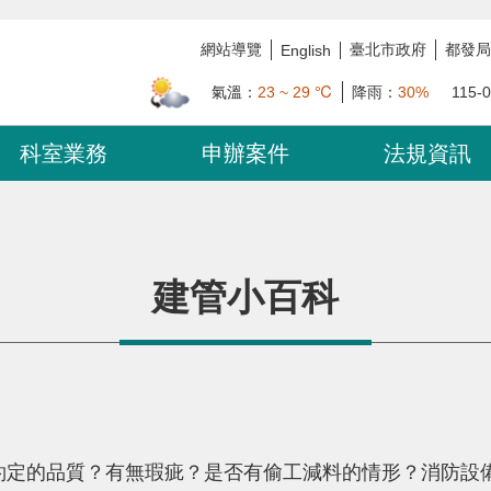
網站導覽
臺北市政府
都發局
English
氣溫：
23 ~ 29 ℃
降雨：
30%
115-
科室業務
申辦案件
法規資訊
建管小百科
約定的品質？有無瑕疵？是否有偷工減料的情形？消防設