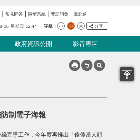
常見問答
陳情系統
雙語詞彙
臺北通
字級
小
中
大
分享
8-06
星期四
12:44
政府資訊公開
影音專區
錢防制電子海報
制洗錢宣導工作，今年度再推出「傻傻當人頭