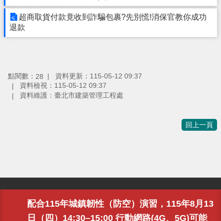
超商取貨付款竟收到詐騙包裹?先別慌!消保官教你成功
退款
點閱數：
資料更新：115-05-12 09:37
28
資料檢視：115-05-12 09:37
資料維護：臺北市建築管理工程處
回上一頁
地址：110204
臺北市信義區市府路1號南區二樓
配合115年城鎮韌性（防空）演習，115年8月13
電話：臺北市民當家熱線
1999
( 外縣市請撥 02-27208889 )
版權所有 臺北市建築管理工程處 All rights reserved，建議解析
日（四）14:30–15:00 行動網路(4G、5G)可能