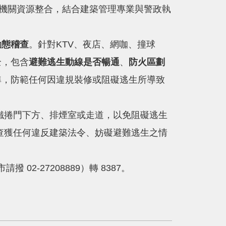
跨機關資源整合，結合建築管理專業與警政執
動態稽查
。針對KTV、夜店、網咖、撞球
全，包含
避難逃生動線是否暢通
、
防火區劃
準，防範任何因違規裝修或阻礙逃生所導致
鐵捲門下方、排煙室或走道，以免阻礙逃生
查獲任何違反建築法令、妨礙避難逃生之情
請撥 02-27208889）轉 8387。