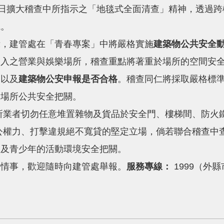
0日擴大稽查中所指示之「地毯式全面清查」精神，透過
境。
示，建管處在「青春專案」中將嚴格實施
建築物公共安全
出入之營業與娛樂場所，稽查重點將著重於場所的空間安
，以及
建築物公安申報是否合格
。稽查同仁將採取嚴格標
為場所公共安全把關。
所業者切勿任意堆置雜物及貨品於安全門、樓梯間、防火
公權力、打擊違規絕不寬貸的堅定立場，倘若聯合稽查中
民及青少年的活動環境安全把關。
法情事，歡迎隨時向建管處舉報。
服務專線：
1999（外縣市