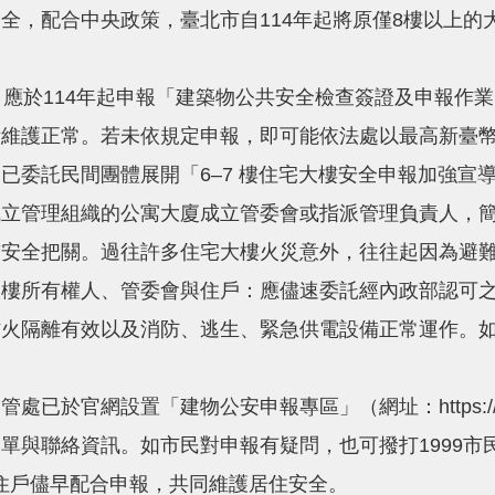
全，配合中央政策，臺北市自114年起將原僅8樓以上的大
於114年起申報「建築物公共安全檢查簽證及申報作
維護正常。若未依規定申報，即可能依法處以最高新臺幣
委託民間團體展開「6–7 樓住宅大樓安全申報加強宣
成立管理組織的公寓大廈成立管委會或指派管理負責人，
全把關。過往許多住宅大樓火災意外，往往起因為避難
大樓所有權人、管委會與住戶：應儘速委託經內政部認可
防火隔離有效以及消防、逃生、緊急供電設備正常運作。
網設置「建物公安申報專區」（網址：https://cmo.
與聯絡資訊。如市民對申報有疑問，也可撥打1999市民專線
會及住戶儘早配合申報，共同維護居住安全。