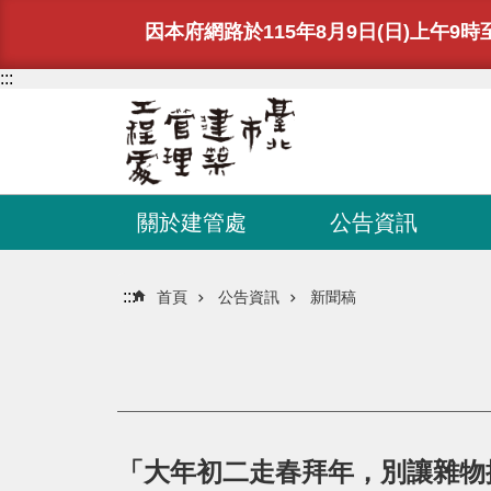
跳到主要內容區塊
因本府網路於115年8月9日(日)上午9時至
:::
關於建管處
公告資訊
:::
首頁
公告資訊
新聞稿
「大年初二走春拜年，別讓雜物