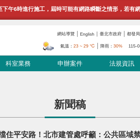
下午6時進行施工，屆時可能有網路瞬斷之情形，若有網站或服務卡住
網站導覽
臺北市政府
都發局
English
氣溫：
23 ~ 29 ℃
降雨：
30%
115-0
科室業務
申辦案件
法規資訊
新聞稿
擋住平安路！北市建管處呼籲：公共區域禁