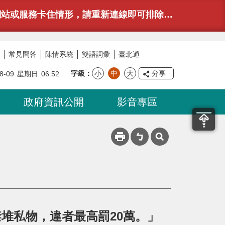
情形，請重新連線即可排除，造成不便，敬請見諒。
常見問答
陳情系統
雙語詞彙
臺北通
字級
小
中
大
分享
8-09
星期日
06:52
政府資訊公開
影音專區
堆私物，違者最高罰20萬。」