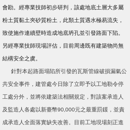
會勘。經專業技師初步研判，該處地底土層大多屬
粉土質黏土夾砂質粉土，此類土質遇水極易流失，
致使施作連續壁時造成地底坍孔並引發路面下陷。
另經專業技師現場評估，目前周邊既有建築物尚無
結構安全之虞。
針對本起路面塌陷所引發的瓦斯管線破損漏氣公
共安全事件，建管處今日除了立即予以工地勒令停
工處分外，並將依建築法相關規定，對該案承造人
及監造人各處以新臺幣90,000元之最重罰鍰，並責
成承造人全面落實缺失改善。目前工地現場刻正進