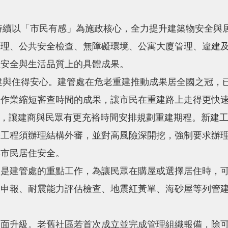
以「市民有感」為施政核心，全力提升建築物安全與居
管理、公共安全檢查、無障礙環境、公寓大廈管理、違建
住安全與生活品質上的具體成果。
得安心。建管處在危老重建推動成果居全國之冠，已核准
政作業縮短審查時間的成果，讓市民在重建路上走得更快
長2年，讓建商與民眾有更充裕時間安排規劃重建期程。新建
築工程須辦理結構外審，並對高風險深開挖，強制要求辦
與市民居住安全。
建管處的重點工作，為讓民眾在購屋或選擇居住時，可
查申報、耐震能力評估檢查、地震紅黃單、海砂屋等列管
升級。老舊社區若首次成立並完成管理組織報備，除可