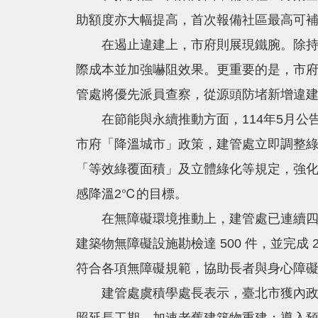
助額度亦大幅提高，首次報備社區最高可補
在遏止違建上，市府則展現鐵腕。除持續優
際成本並加強嚇阻效果。更重要的是，市府
管處將優先派員查察，從源頭防堵新增違
在節能與永續推動方面，114年5月公告
市府「降溫城市」政策，建管處立即調整綠
「等效綠覆面積」及立體綠化等規定，強化
感降溫2℃的目標。
在無障礙環境推動上，建管處已連續四年蟬
建築物無障礙設施勘檢達 500 件，並完
符合各項無障礙規範，協助長者與身心障
建管處虞積學處長表示，臺北市獲內政部