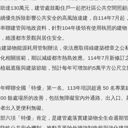
助達130萬元，建管處鼓勵住戶一起把社區公共空間照
先拆除影響公共安全的高風險違建，自114年7月起，
串聯建管與地政資料，針對104年後領有使用執照的建
建，維護都市景觀與居住安全。
建築物能源耗用管制辦法，依法應取得綠建築標章之公私
化相關規範，期以減緩都市熱島效應。114年7月新修訂
植栽遮蔭與建築節能，預計每年可增加約5萬平方公尺立體
聯全國「特優」第一名。113年培訓超過 50 名專業
成 200 餘處場所的改善，包括無障礙室內外通路、出入
礙者出入更便利無礙。
六項「特優」肯定，是建管處落實建築物全生命週期管