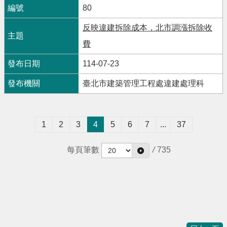
80
反映違建拆除成本，北市調漲拆除收
費
114-07-23
臺北市建築管理工程處違建處理科
1
2
3
4
5
6
7
...
37
每頁筆數
/
735