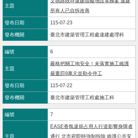
文德路既存違建阻礙增設電梯案 違建
所有人已自拆改善
115-07-23
臺北市建築管理工程處違建處理科
6
嚴格把關工地安全！未落實施工維護
最重罰9萬元並勒令停工
115-07-22
臺北市建築管理工程處施工科
7
EASE香氛違規占用人行道影響身障者
通行 北市府即時強制拆除 維護公共安