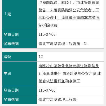
巴威颱風週五觸陸！北市建管處嚴厲
警告：未落實防颱釀公安危險者，工
地勒令停工、違建最高重罰30萬並強
制拆除收費
115-07-08
臺北市建築管理工程處施工科
12
有關松山區敦化北路巷弄道路塌陷及
瓦斯異味事件 周邊建築無公安之虞 建
管處依法重罰並勒令停工
115-07-08
臺北市建築管理工程處